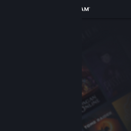
Logg inn
Butikk
Samfunn
Om
Kundestøtte
Bytt språk
Skaff deg Steam-appen på mobil
Vis skrivebordsversjon