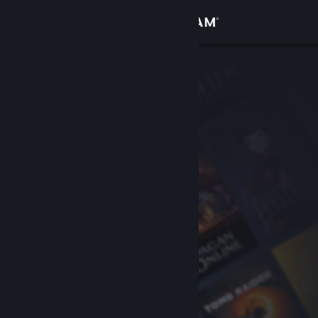
Logg inn
Butikk
Samfunn
Om
Kundestøtte
Bytt språk
Skaff deg Steam-appen på mobil
Vis skrivebordsversjon