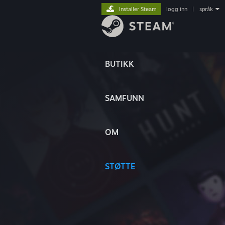
Installer Steam
logg inn
|
språk
BUTIKK
SAMFUNN
OM
STØTTE