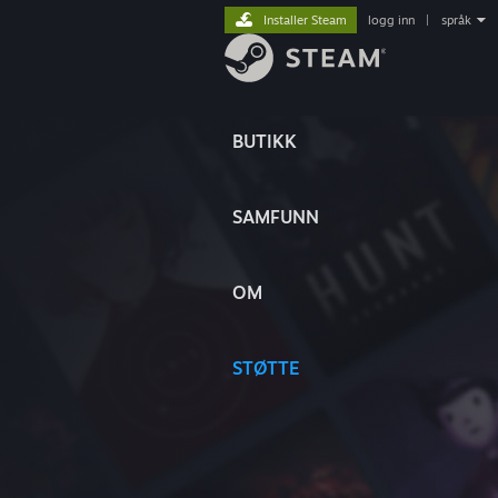
Installer Steam
logg inn
|
språk
BUTIKK
SAMFUNN
OM
STØTTE