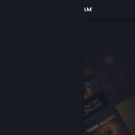
Logg inn
Butikk
Samfunn
Om
Kundestøtte
Bytt språk
Skaff deg Steam-appen på mobil
Vis skrivebordsversjon