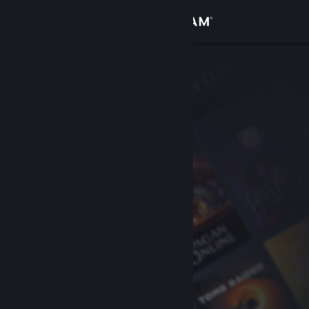
Logg inn
Butikk
Samfunn
Om
Kundestøtte
Bytt språk
Skaff deg Steam-appen på mobil
Vis skrivebordsversjon