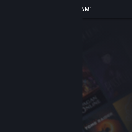
Logg inn
Butikk
Samfunn
Om
Kundestøtte
Bytt språk
Skaff deg Steam-appen på mobil
Vis skrivebordsversjon