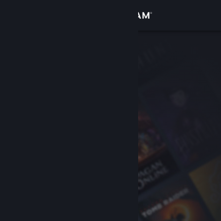
Logg inn
Butikk
Samfunn
Om
Kundestøtte
Bytt språk
Skaff deg Steam-appen på mobil
Vis skrivebordsversjon