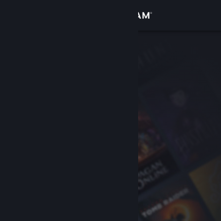
Logg inn
Butikk
Samfunn
Om
Kundestøtte
Bytt språk
Skaff deg Steam-appen på mobil
Vis skrivebordsversjon