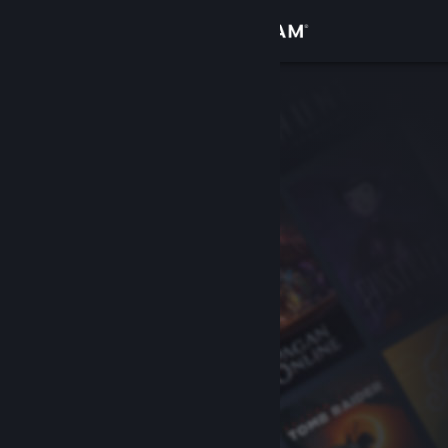
Logg inn
Butikk
Samfunn
Om
Kundestøtte
Bytt språk
Skaff deg Steam-appen på mobil
Vis skrivebordsversjon