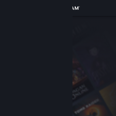
Logg inn
Butikk
Samfunn
Om
Kundestøtte
Bytt språk
Skaff deg Steam-appen på mobil
Vis skrivebordsversjon