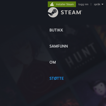
Installer Steam
logg inn
|
språk
BUTIKK
SAMFUNN
OM
STØTTE