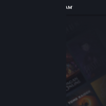
Logg inn
Butikk
Samfunn
Om
Kundestøtte
Bytt språk
Skaff deg Steam-appen på mobil
Vis skrivebordsversjon