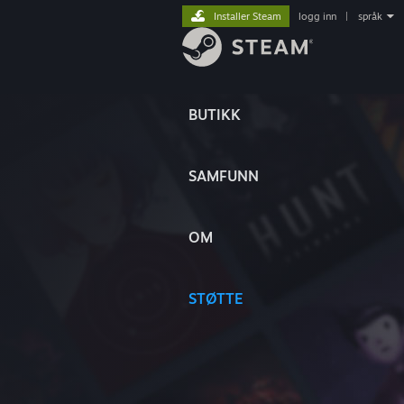
Installer Steam
logg inn
|
språk
BUTIKK
SAMFUNN
OM
STØTTE