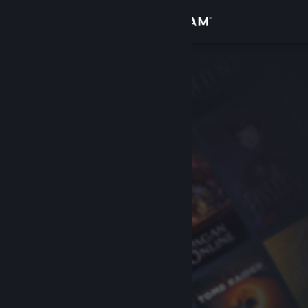
Logg inn
Butikk
Samfunn
Om
Kundestøtte
Bytt språk
Skaff deg Steam-appen på mobil
Vis skrivebordsversjon