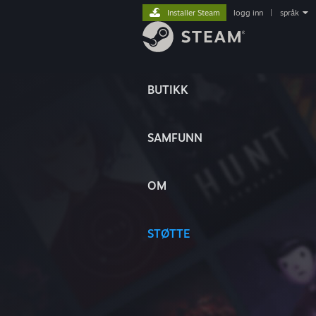
Installer Steam
logg inn
|
språk
BUTIKK
SAMFUNN
OM
STØTTE