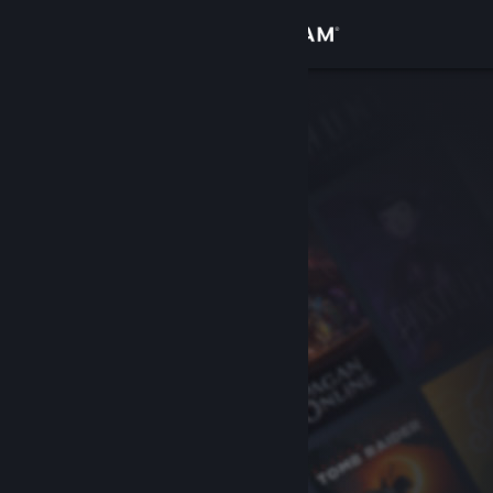
Logg inn
Butikk
Samfunn
Om
Kundestøtte
Bytt språk
Skaff deg Steam-appen på mobil
Vis skrivebordsversjon