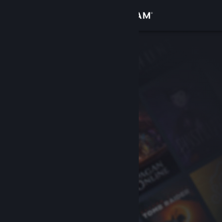
Logg inn
Butikk
Samfunn
Om
Kundestøtte
Bytt språk
Skaff deg Steam-appen på mobil
Vis skrivebordsversjon