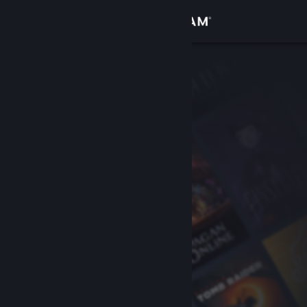
Logg inn
Butikk
Samfunn
Om
Kundestøtte
Bytt språk
Skaff deg Steam-appen på mobil
Vis skrivebordsversjon