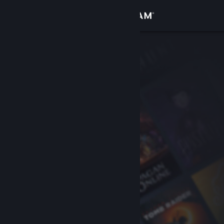
Logg inn
Butikk
Samfunn
Om
Kundestøtte
Bytt språk
Skaff deg Steam-appen på mobil
Vis skrivebordsversjon