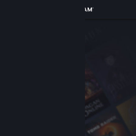
Logg inn
Butikk
Samfunn
Om
Kundestøtte
Bytt språk
Skaff deg Steam-appen på mobil
Vis skrivebordsversjon