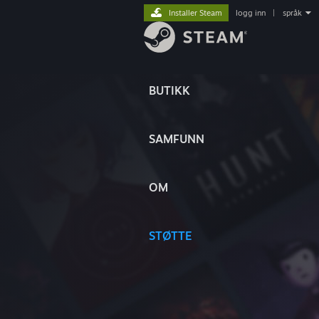
Installer Steam
logg inn
|
språk
BUTIKK
SAMFUNN
OM
STØTTE