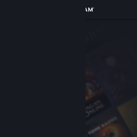
Logg inn
Butikk
Samfunn
Om
Kundestøtte
Bytt språk
Skaff deg Steam-appen på mobil
Vis skrivebordsversjon