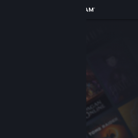
Logg inn
Butikk
Samfunn
Om
Kundestøtte
Bytt språk
Skaff deg Steam-appen på mobil
Vis skrivebordsversjon