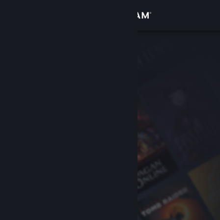
Logg inn
Butikk
Samfunn
Om
Kundestøtte
Bytt språk
Skaff deg Steam-appen på mobil
Vis skrivebordsversjon