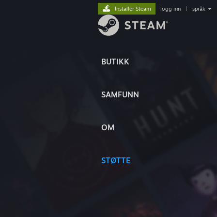
Installer Steam
logg inn
|
språk
BUTIKK
SAMFUNN
OM
STØTTE