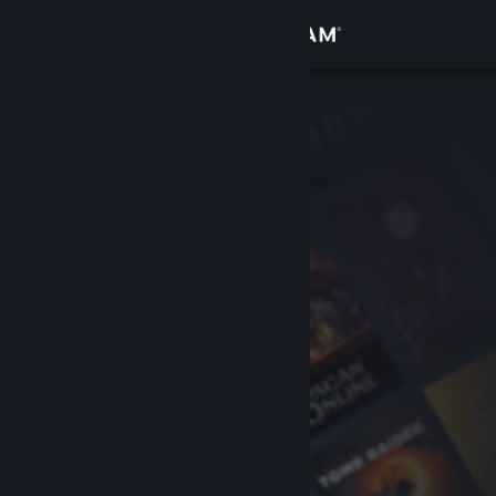
Logg inn
Butikk
Samfunn
Om
Kundestøtte
Bytt språk
Skaff deg Steam-appen på mobil
Vis skrivebordsversjon