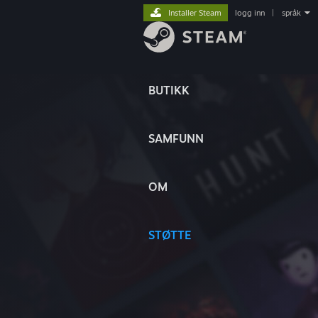
Installer Steam
logg inn
|
språk
BUTIKK
SAMFUNN
OM
STØTTE