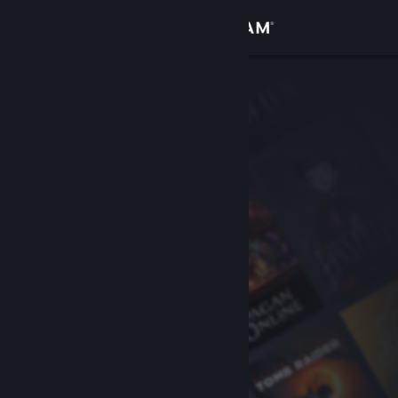
Logg inn
Butikk
Samfunn
Om
Kundestøtte
Bytt språk
Skaff deg Steam-appen på mobil
Vis skrivebordsversjon