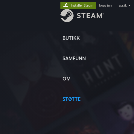
Installer Steam
logg inn
|
språk
BUTIKK
SAMFUNN
OM
STØTTE