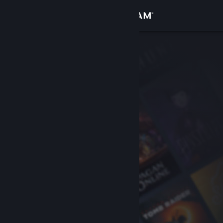
Logg inn
Butikk
Samfunn
Om
Kundestøtte
Bytt språk
Skaff deg Steam-appen på mobil
Vis skrivebordsversjon