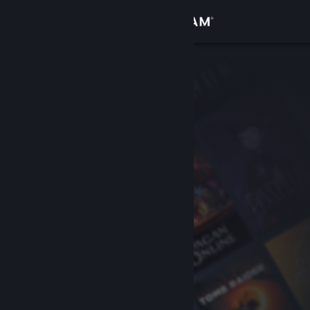
Logg inn
Butikk
Samfunn
Om
Kundestøtte
Bytt språk
Skaff deg Steam-appen på mobil
Vis skrivebordsversjon