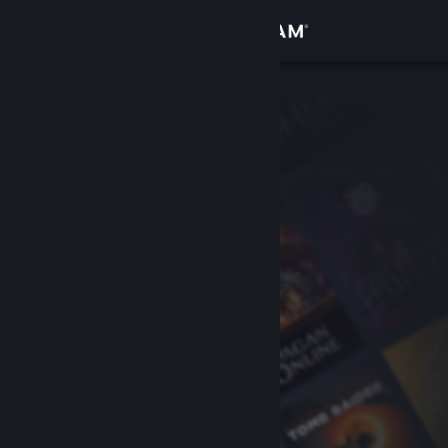
Logg inn
Butikk
Samfunn
Om
Kundestøtte
Bytt språk
Skaff deg Steam-appen på mobil
Vis skrivebordsversjon