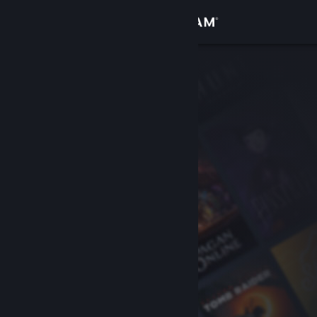
Logg inn
Butikk
Samfunn
Om
Kundestøtte
Bytt språk
Skaff deg Steam-appen på mobil
Vis skrivebordsversjon