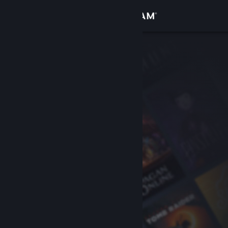
Logg inn
Butikk
Samfunn
Om
Kundestøtte
Bytt språk
Skaff deg Steam-appen på mobil
Vis skrivebordsversjon