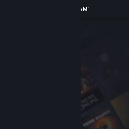
Logg inn
Butikk
Samfunn
Om
Kundestøtte
Bytt språk
Skaff deg Steam-appen på mobil
Vis skrivebordsversjon