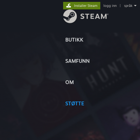
Installer Steam
logg inn
|
språk
BUTIKK
SAMFUNN
OM
STØTTE