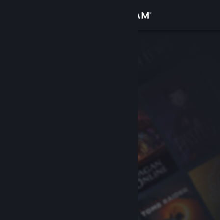
Logg inn
Butikk
Samfunn
Om
Kundestøtte
Bytt språk
Skaff deg Steam-appen på mobil
Vis skrivebordsversjon