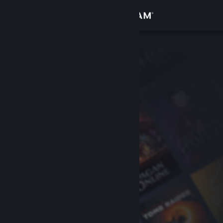
Logg inn
Butikk
Samfunn
Om
Kundestøtte
Bytt språk
Skaff deg Steam-appen på mobil
Vis skrivebordsversjon