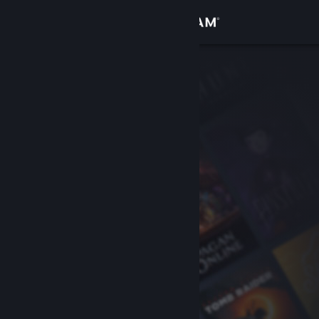
Logg inn
Butikk
Samfunn
Om
Kundestøtte
Bytt språk
Skaff deg Steam-appen på mobil
Vis skrivebordsversjon