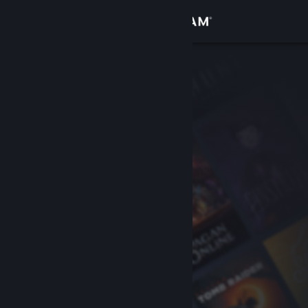
Logg inn
Butikk
Samfunn
Om
Kundestøtte
Bytt språk
Skaff deg Steam-appen på mobil
Vis skrivebordsversjon