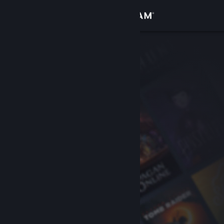
Logg inn
Butikk
Samfunn
Om
Kundestøtte
Bytt språk
Skaff deg Steam-appen på mobil
Vis skrivebordsversjon