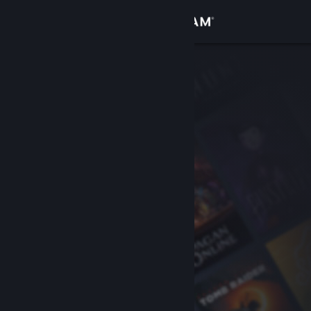
Logg inn
Butikk
Samfunn
Om
Kundestøtte
Bytt språk
Skaff deg Steam-appen på mobil
Vis skrivebordsversjon