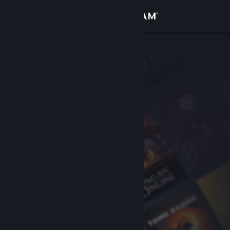
Logg inn
Butikk
Samfunn
Om
Kundestøtte
Bytt språk
Skaff deg Steam-appen på mobil
Vis skrivebordsversjon