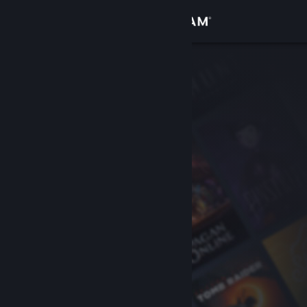
Logg inn
Butikk
Samfunn
Om
Kundestøtte
Bytt språk
Skaff deg Steam-appen på mobil
Vis skrivebordsversjon