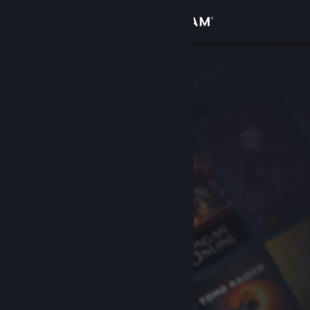
Logg inn
Butikk
Samfunn
Om
Kundestøtte
Bytt språk
Skaff deg Steam-appen på mobil
Vis skrivebordsversjon