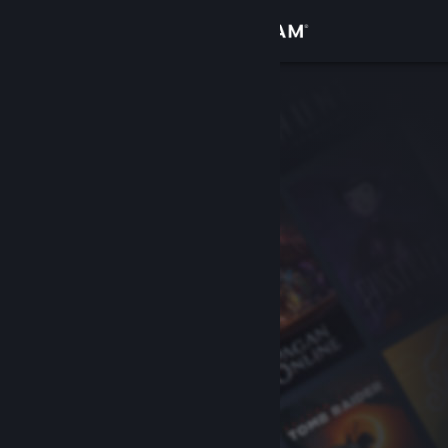
Logg inn
Butikk
Samfunn
Om
Kundestøtte
Bytt språk
Skaff deg Steam-appen på mobil
Vis skrivebordsversjon