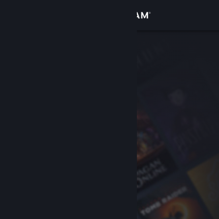
Logg inn
Butikk
Samfunn
Om
Kundestøtte
Bytt språk
Skaff deg Steam-appen på mobil
Vis skrivebordsversjon