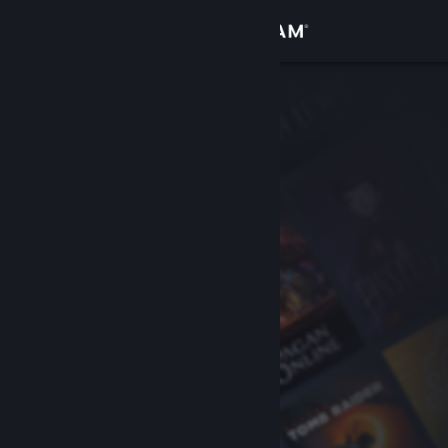
Logg inn
Butikk
Samfunn
Om
Kundestøtte
Bytt språk
Skaff deg Steam-appen på mobil
Vis skrivebordsversjon