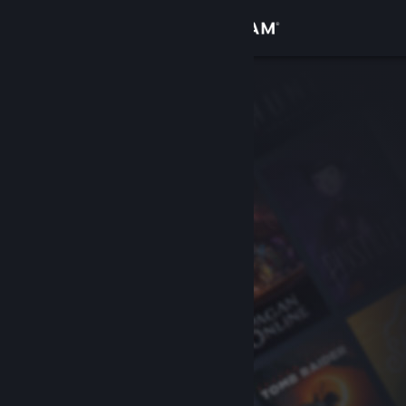
Logg inn
Butikk
Samfunn
Om
Kundestøtte
Bytt språk
Skaff deg Steam-appen på mobil
Vis skrivebordsversjon